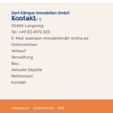
Gert Kämper Immobilien GmbH
Kontakt
An den Birken 5
26465 Langeoog
Tel:
+49 (0) 4972 223
E-Mail:
kaemper-immobilien@t-online.de
Unternehmen
Verkauf
Verwaltung
Bau
Aktuelle Objekte
Referenzen
Kontakt
Impressum
Datenschutz
FAQ